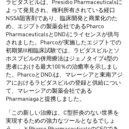
ラビダスビルは、Presidio Pharmaceuticalsに
よって発見され、権利所有されている経口
NS5A阻害剤であり、臨床開発と商業化のた
め、エジプトの製薬会社であるPharco
PharmaceuticalsとDND
i
にライセンスが供与
されました。Pharcoが実施したエジプトでの
初期第III相臨床試験では、ラビダスビルとソ
ホスブビルの併用療法はジェノタイプ4型の
患者における最大100％の治癒率を示しまし
た。PharcoとDND
i
は、マレーシアと東南アジ
アにおけるラビダスビルの登録と供給につい
て、マレーシアの製薬会社である
Pharmaniagaと提携しました。
「この新しい治療は、C型肝炎のない世界を
実現するための強力なツールとなるでしょ