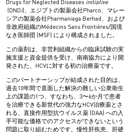
Drugs for Neglected Diseases
initiative
(DND
i
)、エジプトの製薬会社Pharco、マレー
シアの製薬会社Pharmaniaga Berhad、および
非政府組織のMédecins Sans Frontières/国境
なき医師団 (MSF) により構成されました。
この薬剤は、非営利組織からの臨床試験の実
施支援と資金提供を受け、南南協力により開
発された、HCVに対する初の治療薬です。
このパートナーシップが結成された目的は、
過去10年間で直面した解決の難しい公衆衛生
上の課題の1つ、すなわち、3〜6か月で患者
を治療できる新世代の強力なHCV治療薬とさ
れる、直接作用型抗ウイルス薬 (DAA) への入
手可能な価格でのアクセスができないという
問題に取り組むためです。慢性肝疾患、肝硬