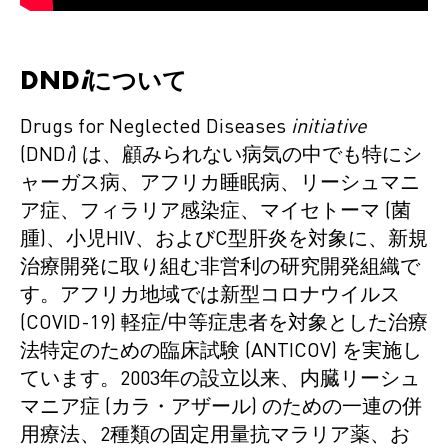
DND
i
について
Drugs for Neglected Diseases
initiative
(DND
i
) は、顧みられない病気の中でも特にシ
ャーガス病、アフリカ睡眠病、リーシュマニ
ア症、フィラリア感染症、マイセトーマ (菌
腫)、小児HIV、およびC型肝炎を対象に、新規
治療開発に取り組む非営利の研究開発組織で
す。アフリカ地域では新型コロナウイルス
(COVID-19) 軽症/中等症患者を対象とした治療
法特定のための臨床試験 (ANTICOV) を実施し
ています。2003年の設立以来、内臓リーシュ
マニア症 (カラ・アザール) のための一連の併
用療法、2種類の固定用量抗マラリア薬、お