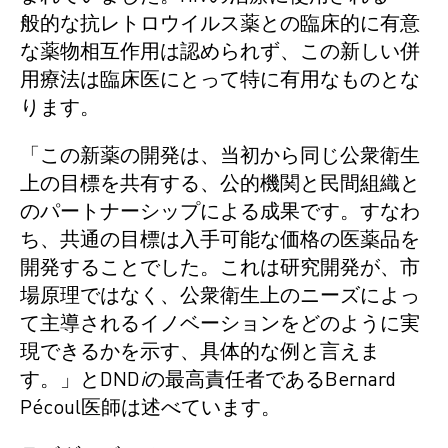
般的な抗レトロウイルス薬との臨床的に有意
な薬物相互作用は認められず、この新しい併
用療法は臨床医にとって特に有用なものとな
ります。
「この新薬の開発は、当初から同じ公衆衛生
上の目標を共有する、公的機関と民間組織と
のパートナーシップによる成果です。すなわ
ち、共通の目標は入手可能な価格の医薬品を
開発することでした。これは研究開発が、市
場原理ではなく、公衆衛生上のニーズによっ
て主導されるイノベーションをどのように実
現できるかを示す、具体的な例と言えま
す。」とDND
i
の最高責任者であるBernard
Pécoul医師は述べています。