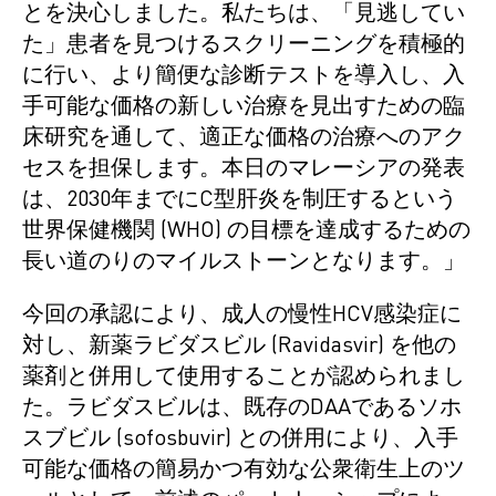
とを決心しました。私たちは、「見逃してい
た」患者を見つけるスクリーニングを積極的
に行い、より簡便な診断テストを導入し、入
手可能な価格の新しい治療を見出すための臨
床研究を通して、適正な価格の治療へのアク
セスを担保します。本日のマレーシアの発表
は、2030年までにC型肝炎を制圧するという
世界保健機関 (WHO) の目標を達成するための
長い道のりのマイルストーンとなります。」
今回の承認により、成人の慢性HCV感染症に
対し、新薬ラビダスビル (Ravidasvir) を他の
薬剤と併用して使用することが認められまし
た。ラビダスビルは、既存のDAAであるソホ
スブビル (sofosbuvir) との併用により、入手
可能な価格の簡易かつ有効な公衆衛生上のツ