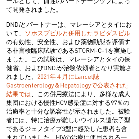
ールとして、前述のパートナーシップによっ
て開発されました。
DND
i
とパートナーは、マレーシアとタイにお
いて、
ソホスブビルと併用したラビダスビル
の有効性、安全性、および薬物動態を評価す
る非盲検臨床試験であるSTORM-C-1を実施し
ました。この試験は、マレーシアとタイの保
健省、およびDND
i
が治験依頼者となり実施さ
れました。
2021年４月にLancet誌
Gastroenterology＆Hepatologyで公表された
結果では
、この併用療法により、多様な成人
集団における慢性HCV感染症に対する97％の
治癒率と十分な認容性が示されました。被験
者には、特に治療が難しいウイルス遺伝子型
であるジェノタイプ3型に感染した患者も含
まれていました。HIVの治療に使用される一