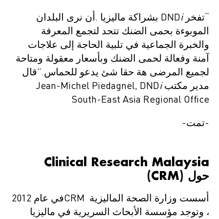
“تفخر DND
i
بشراكة ماليزيا .أن نرى البلدان
الموبوءة بحمى الضنك تتحد لتجمع المعرفة
والخبرة الجماعية في تلبية الحاجة إلى علاجات
آمنة وفعالة لحمى الضنك وبأسعار معقولة ومتاحة
لجميع المرضى هة حقا شئ يدعو للحماس.”قال
مدير مكتب Jean-Michel Piedagnel, DND
i
South-East Asia Regional Office
-تمت-
Clinical Research Malaysia
حول
(CRM)
أسست وزارة الصحة الماليزية CRMفي عام 2012
، وتوجد مؤسسة الأبحاث السريرية في ماليزيا