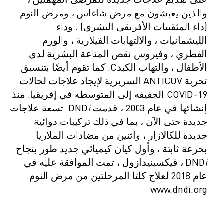
على تقديم علاجات جديدة للمرضى المهملين ،
والذين يعيشون مع مرض شاغاس ، ومرض النوم
(داء المثقبيات الأفريقي البشري) ، وداء
الليشمانيات ، والالتهابات الفيلارية ، والورم
الفطري ، وفيروس نقص المناعة البشرية لدى
الأطفال ، والتهاب الكبدC. كما تقوم أيضًا بتنسيق
تجربة ANTICOV السريرية لإيجاد علاجات لحالات
COVID-19 الخفيفة إلى المتوسطة في إفريقيا. منذ
إنشائها في عام 2003 ، قدمت DND
i
تسعة علاجات
جديدة حتى الآن ، بما في ذلك تركيبات دوائية
جديدة للكالازار ، واثنين من مضادات الملاريا
بجرعة ثابتة ، وأول كيان كيميائي جديد طور بنجاح
i
DND
، فيكسينيدازول ، تمت الموافقة عليه في
عام 2018 لعلاج كلتا المرحلتين من مرض النوم.
www.dndi.org