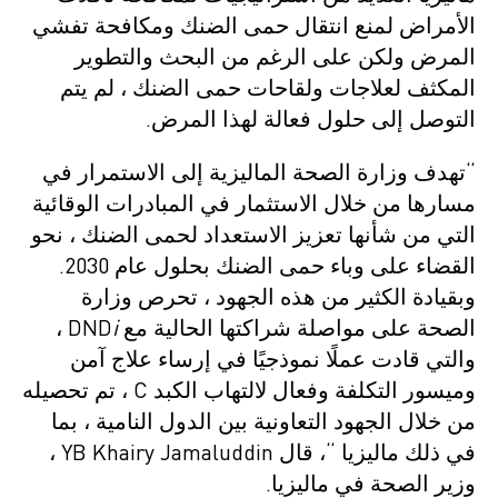
الأمراض لمنع انتقال حمى الضنك ومكافحة تفشي
المرض ولكن على الرغم من البحث والتطوير
المكثف لعلاجات ولقاحات حمى الضنك ، لم يتم
التوصل إلى حلول فعالة لهذا المرض.
“تهدف وزارة الصحة الماليزية إلى الاستمرار في
مسارها من خلال الاستثمار في المبادرات الوقائية
التي من شأنها تعزيز الاستعداد لحمى الضنك ، نحو
القضاء على وباء حمى الضنك بحلول عام 2030.
وبقيادة الكثير من هذه الجهود ، تحرص وزارة
الصحة على مواصلة شراكتها الحالية مع DND
i
،
والتي قادت عملًا نموذجيًا في إرساء علاج آمن
وميسور التكلفة وفعال لالتهاب الكبد C ، تم تحصيله
من خلال الجهود التعاونية بين الدول النامية ، بما
في ذلك ماليزيا “، قال YB Khairy Jamaluddin ،
وزير الصحة في ماليزيا.