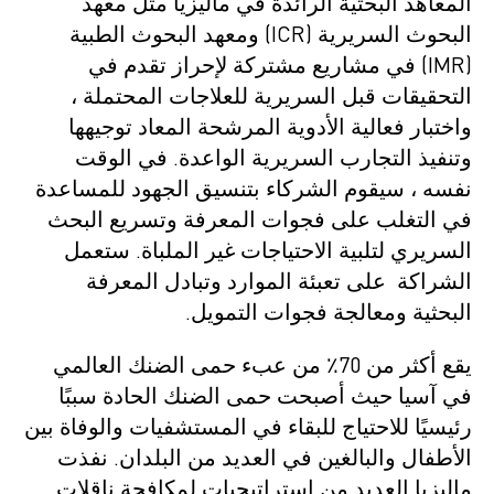
المعاهد البحثية الرائدة في ماليزيا مثل معهد
البحوث السريرية (ICR) ومعهد البحوث الطبية
(IMR) في مشاريع مشتركة لإحراز تقدم في
التحقيقات قبل السريرية للعلاجات المحتملة ،
واختبار فعالية الأدوية المرشحة المعاد توجيهها
وتنفيذ التجارب السريرية الواعدة. في الوقت
نفسه ، سيقوم الشركاء بتنسيق الجهود للمساعدة
في التغلب على فجوات المعرفة وتسريع البحث
السريري لتلبية الاحتياجات غير الملباة. ستعمل
الشراكة على تعبئة الموارد وتبادل المعرفة
البحثية ومعالجة فجوات التمويل.
يقع أكثر من 70٪ من عبء حمى الضنك العالمي
في آسيا حيث أصبحت حمى الضنك الحادة سببًا
رئيسيًا للاحتياج للبقاء في المستشفيات والوفاة بين
الأطفال والبالغين في العديد من البلدان. نفذت
ماليزيا العديد من استراتيجيات لمكافحة ناقلات