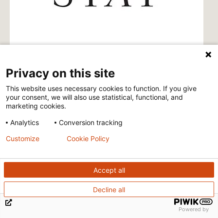
VIEWPOINTS
30 JUL 2026
Privacy on this site
Ten years after WHO recognition, mycetoma
This website uses necessary cookies to function. If you give
remains one of the world’s most neglected
your consent, we will also use statistical, functional, and
diseases
marketing cookies.
Stat News
Analytics
Conversion tracking
Customize
Cookie Policy
Accept all
Decline all
Powered by