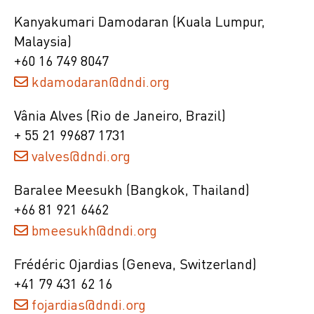
Kanyakumari Damodaran (Kuala Lumpur,
Malaysia)
+60 16 749 8047
kdamodaran@dndi.org
Vânia Alves (Rio de Janeiro, Brazil)
+ 55 21 99687 1731
valves@dndi.org
Baralee Meesukh (Bangkok, Thailand)
+66 81 921 6462
bmeesukh@dndi.org
Frédéric Ojardias (Geneva, Switzerland)
+41 79 431 62 16
fojardias@dndi.org