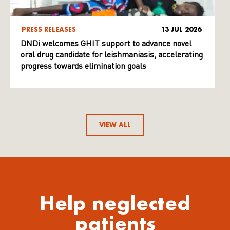
PRESS RELEASES
13 JUL 2026
DNDi welcomes GHIT support to advance novel
oral drug candidate for leishmaniasis, accelerating
progress towards elimination goals
VIEW ALL
Help neglected
patients