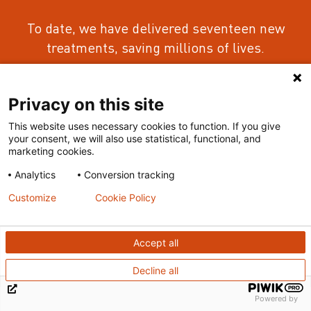
To date, we have delivered seventeen new
treatments
, saving millions of lives.
Our goal is to deliver 25 new treatments in
Privacy on this site
our first 25 years.
You can help us get there.
This website uses necessary cookies to function. If you give
your consent, we will also use statistical, functional, and
marketing cookies.
GIVE NOW
Analytics
Conversion tracking
Customize
Cookie Policy
Accept all
Decline all
Powered by