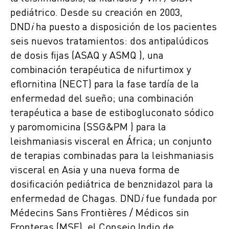
pediátrico. Desde su creación en 2003,
DND
i
ha puesto a disposición de los pacientes
seis nuevos tratamientos: dos antipalúdicos
de dosis fijas (ASAQ y ASMQ ), una
combinación terapéutica de nifurtimox y
eflornitina (NECT) para la fase tardía de la
enfermedad del sueño; una combinación
terapéutica a base de estibogluconato sódico
y paromomicina (SSG&PM ) para la
leishmaniasis visceral en África; un conjunto
de terapias combinadas para la leishmaniasis
visceral en Asia y una nueva forma de
dosificación pediátrica de benznidazol para la
enfermedad de Chagas. DND
i
fue fundada por
Médecins Sans Frontières / Médicos sin
Fronteras (MSF), el Consejo Indio de