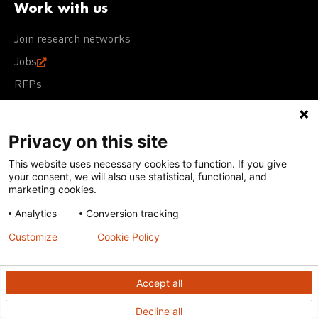
Work with us
Join research networks
Jobs
RFPs
Privacy on this site
This website uses necessary cookies to function. If you give
Terms of Use
Acceptable Use Policy
Privacy Policy
your consent, we will also use statistical, functional, and
Cookie Policy
Our policies
marketing cookies.
Analytics
Conversion tracking
Except for images, films, and trademarks which are
subject to DNDi’s Terms of Use, content on this site is
Customize
Cookie Policy
licensed under a
Creative Commons Attribution-NonCommercial-
ShareAlike 4.0 International license
Accept all
Decline all