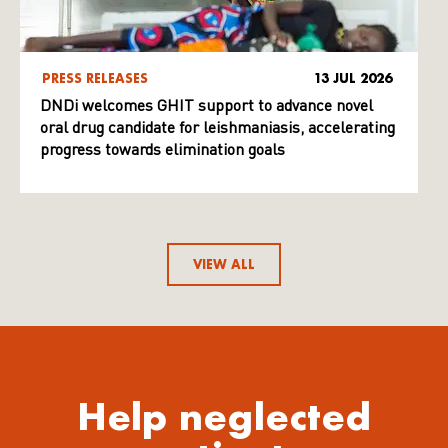
PRESS RELEASES
13 JUL 2026
DNDi welcomes GHIT support to advance novel
oral drug candidate for leishmaniasis, accelerating
progress towards elimination goals
VIEW ALL
Help neglected