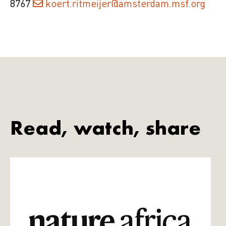
8767
koert.ritmeijer@amsterdam.msf.org
Read, watch, share