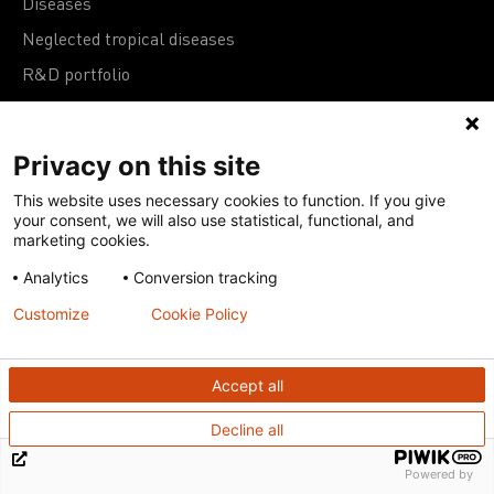
Diseases
Neglected tropical diseases
R&D portfolio
Policy advocacy
Privacy on this site
Get in touch
This website uses necessary cookies to function. If you give
your consent, we will also use statistical, functional, and
marketing cookies.
Our offices
Analytics
Conversion tracking
Contact us
Integrity Line
Customize
Cookie Policy
Accept all
Support us
Decline all
Donate
Powered by
Subscribe to eNews