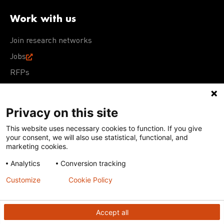
Work with us
Join research networks
Jobs
RFPs
Privacy on this site
This website uses necessary cookies to function. If you give
Terms of Use
Acceptable Use Policy
Privacy Policy
your consent, we will also use statistical, functional, and
Cookie Policy
Our policies
marketing cookies.
Analytics
Conversion tracking
Except for images, films, and trademarks which are
subject to DNDi’s Terms of Use, content on this site is
Customize
Cookie Policy
licensed under a
Creative Commons Attribution-NonCommercial-
ShareAlike 4.0 International license
Accept all