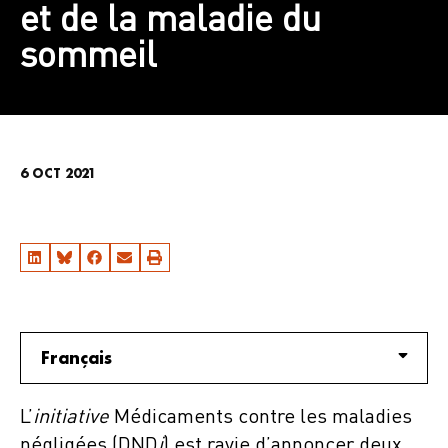
et de la maladie du
sommeil
6 OCT 2021
Français
L’
initiative
Médicaments contre les maladies
négligées (DND
i
) est ravie d’annoncer deux