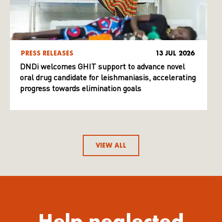
PRESS RELEASES
13 JUL 2026
DNDi welcomes GHIT support to advance novel
oral drug candidate for leishmaniasis, accelerating
progress towards elimination goals
VIEW ALL
Help neglected