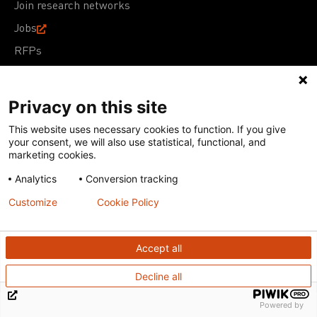
Join research networks
Jobs
RFPs
Privacy on this site
This website uses necessary cookies to function. If you give
Terms of Use
Acceptable Use Policy
Privacy Policy
your consent, we will also use statistical, functional, and
Cookie Policy
Our policies
marketing cookies.
Analytics
Conversion tracking
Except for images, films, and trademarks which are
subject to DNDi’s Terms of Use, content on this site is
Customize
Cookie Policy
licensed under a
Creative Commons Attribution-NonCommercial-
ShareAlike 4.0 International license
Accept all
Decline all
Powered by