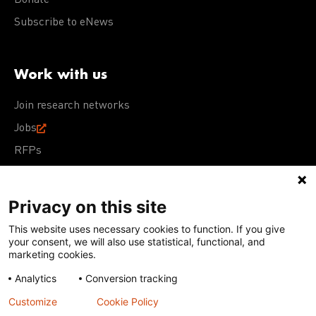
Subscribe to eNews
Work with us
Join research networks
Jobs
RFPs
Privacy on this site
This website uses necessary cookies to function. If you give
Terms of Use
Acceptable Use Policy
Privacy Policy
your consent, we will also use statistical, functional, and
Cookie Policy
Our policies
marketing cookies.
Analytics
Conversion tracking
Except for images, films, and trademarks which are
subject to DNDi’s Terms of Use, content on this site is
Customize
Cookie Policy
licensed under a