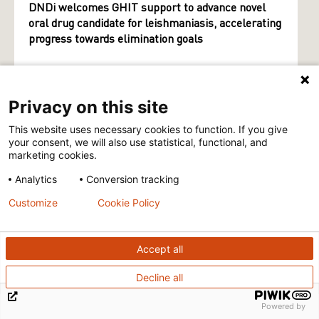
DNDi welcomes GHIT support to advance novel
oral drug candidate for leishmaniasis, accelerating
progress towards elimination goals
Privacy on this site
VIEW ALL
This website uses necessary cookies to function. If you give
your consent, we will also use statistical, functional, and
marketing cookies.
Analytics
Conversion tracking
Customize
Cookie Policy
Help neglected
patients
Accept all
Decline all
Powered by
To date, we have delivered seventeen new