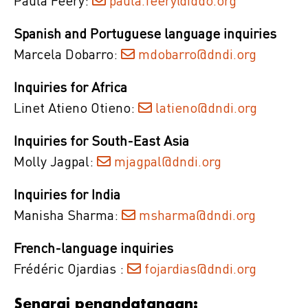
Paula Feery:
paula.feery@iddo.org
Spanish and Portuguese language inquiries
Marcela Dobarro:
mdobarro@dndi.org
Inquiries for Africa
Linet Atieno Otieno:
latieno@dndi.org
Inquiries for South-East Asia
Molly Jagpal:
mjagpal@dndi.org
Inquiries for India
Manisha Sharma:
msharma@dndi.org
French-language inquiries
Frédéric Ojardias :
fojardias@dndi.org
Senarai penandatangan: