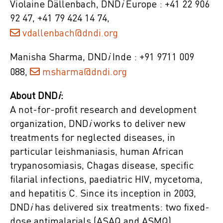
Violaine Dällenbach, DND
i
Europe : +41 22 906
92 47, +41 79 424 14 74,
vdallenbach@dndi.org
Manisha Sharma, DND
i
Inde : +91 9711 009
088,
msharma@dndi.org
About DND
i
:
A not-for-profit research and development
organization, DND
i
works to deliver new
treatments for neglected diseases, in
particular leishmaniasis, human African
trypanosomiasis, Chagas disease, specific
filarial infections, paediatric HIV, mycetoma,
and hepatitis C. Since its inception in 2003,
DND
i
has delivered six treatments: two fixed-
dose antimalarials (ASAQ and ASMQ),