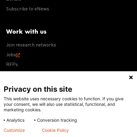
Subscribe to eNews
Work with us
Join research networks
Jobs
RFPs
Privacy on this site
This website uses necessary cookies to function. If you give
Terms of Use
Acceptable Use Policy
Privacy Policy
your consent, we will also use statistical, functional, and
Cookie Policy
Our policies
marketing cookies.
Analytics
Conversion tracking
Except for images, films, and trademarks which are
subject to DNDi’s Terms of Use, content on this site is
Customize
Cookie Policy
licensed under a